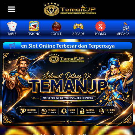
FISHING
COCK F.
ARCADE
PROMO
MEGAGACOR
ANUB
en Slot Online Terbesar dan Terpercaya