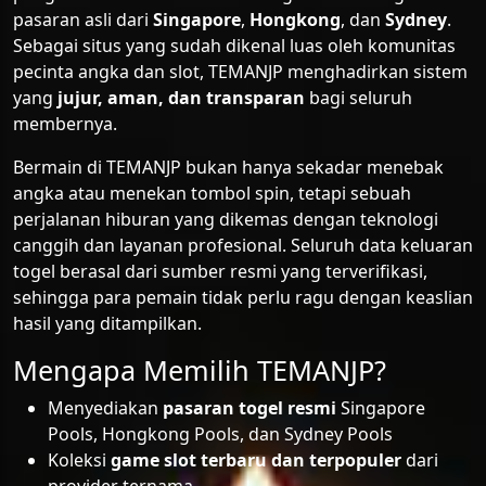
pasaran asli dari
Singapore
,
Hongkong
, dan
Sydney
.
Sebagai situs yang sudah dikenal luas oleh komunitas
pecinta angka dan slot, TEMANJP menghadirkan sistem
yang
jujur, aman, dan transparan
bagi seluruh
membernya.
Bermain di TEMANJP bukan hanya sekadar menebak
angka atau menekan tombol spin, tetapi sebuah
perjalanan hiburan yang dikemas dengan teknologi
canggih dan layanan profesional. Seluruh data keluaran
togel berasal dari sumber resmi yang terverifikasi,
sehingga para pemain tidak perlu ragu dengan keaslian
hasil yang ditampilkan.
Mengapa Memilih TEMANJP?
Menyediakan
pasaran togel resmi
Singapore
Pools, Hongkong Pools, dan Sydney Pools
Koleksi
game slot terbaru dan terpopuler
dari