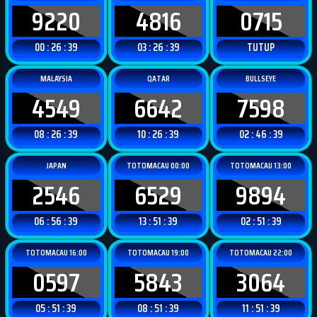
9220
4816
0715
00 : 26 : 37
03 : 26 : 37
TUTUP
MALAYSIA
QATAR
BULLSEYE
4549
6642
7598
08 : 26 : 37
10 : 26 : 37
02 : 46 : 37
JAPAN
TOTOMACAU 00:00
TOTOMACAU 13:00
2546
6529
9894
06 : 56 : 37
13 : 51 : 37
02 : 51 : 37
TOTOMACAU 16:00
TOTOMACAU 19:00
TOTOMACAU 22:00
0597
5843
3064
05 : 51 : 37
08 : 51 : 37
11 : 51 : 37