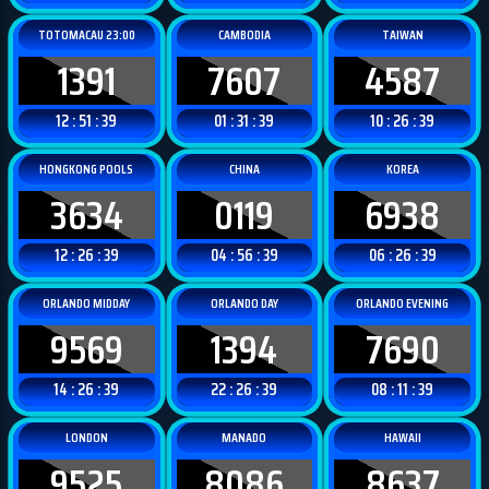
TOTOMACAU 23:00
CAMBODIA
TAIWAN
1391
7607
4587
12 : 51 : 37
01 : 31 : 37
10 : 26 : 37
HONGKONG POOLS
CHINA
KOREA
3634
0119
6938
12 : 26 : 37
04 : 56 : 37
06 : 26 : 37
ORLANDO MIDDAY
ORLANDO DAY
ORLANDO EVENING
9569
1394
7690
14 : 26 : 37
22 : 26 : 37
08 : 11 : 37
LONDON
MANADO
HAWAII
9525
8086
8637