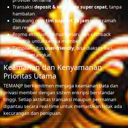
provider ternama
Transaksi
deposit & withdraw super cepat
, tanpa
hambatan
Didukung oleh
tim support 24 jam
yang ramah
dan responsif
Promo eksklusif, bonus harian, dan cashback
menarik untuk semua member
Tampilan situs
user-friendly
, bisa diakses dari
semua perangkat
Keamanan dan Kenyamanan
Prioritas Utama
TEMANJP berkomitmen menjaga keamanan data dan
privasi member dengan sistem enkripsi berstandar
tinggi. Setiap aktivitas transaksi maupun permainan
dipantau secara real-time untuk memastikan tidak ada
kecurangan dan penipuan.