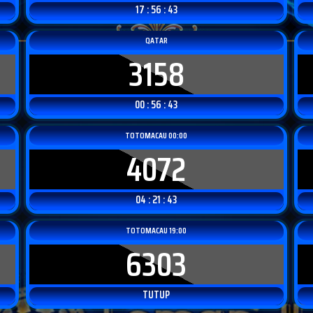
17 : 56 : 39
QATAR
3158
00 : 56 : 39
TOTOMACAU 00:00
4072
04 : 21 : 39
TOTOMACAU 19:00
6303
TUTUP