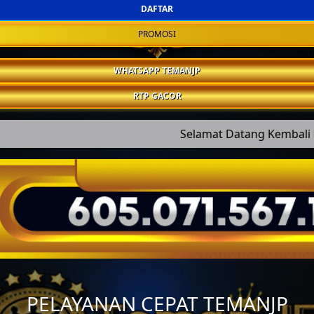
DAFTAR
PROMOSI
WHATSAPP TEMANJP
RTP GACOR
lamat Datang Kembali Di Situs TEMANJP
PELAYANAN CEPAT TEMANJP