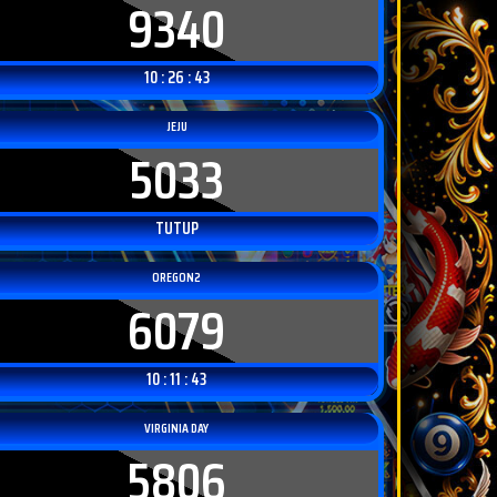
9340
10 : 26 : 39
JEJU
5033
TUTUP
OREGON2
6079
10 : 11 : 39
VIRGINIA DAY
5806