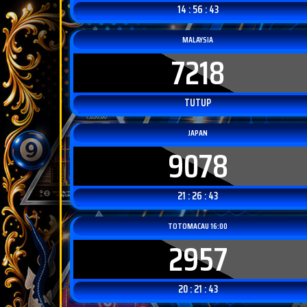
14 : 56 : 39
MALAYSIA
7218
TUTUP
JAPAN
9078
21 : 26 : 39
TOTOMACAU 16:00
2957
20 : 21 : 39