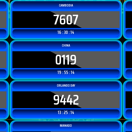
CAMBODIA
7607
16 : 30 : 11
CHINA
0119
19 : 55 : 11
ORLANDO DAY
9442
13 : 25 : 11
MANADO