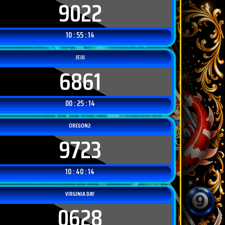
9022
10 : 55 : 11
JEJU
6861
00 : 25 : 11
OREGON2
9723
10 : 40 : 11
VIRGINIA DAY
0628