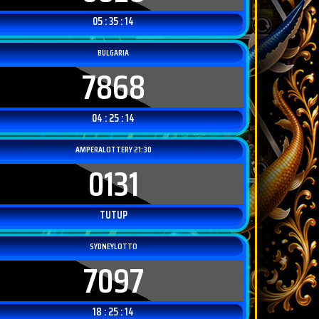
05 : 35 : 11
BULGARIA
7868
04 : 25 : 11
AMPERALOTTERY 21:30
0131
TUTUP
SYDNEYLOTTO
7097
18 : 25 : 11