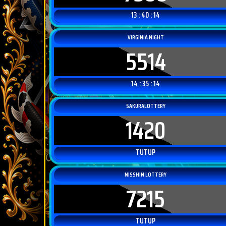
13 : 40 : 11
VIRGINIA NIGHT
5514
14 : 35 : 11
SAKURALOTTERY
1420
TUTUP
NISSHIN LOTTERY
7215
TUTUP