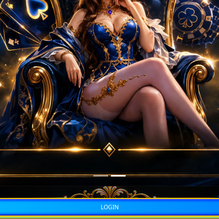
LOGIN