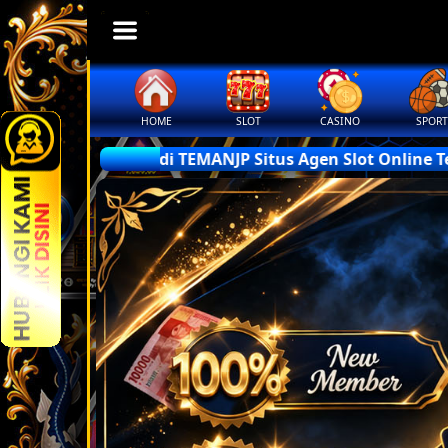
HOME
SLOT
CASINO
SPORT
atang di TEMANJP Situs Agen Slot Online Terbesar dan 