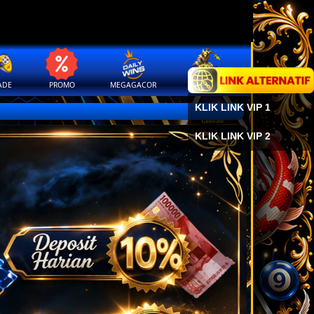
ADE
PROMO
MEGAGACOR
ANUBIS
KLIK LINK VIP 1
KLIK LINK VIP 2