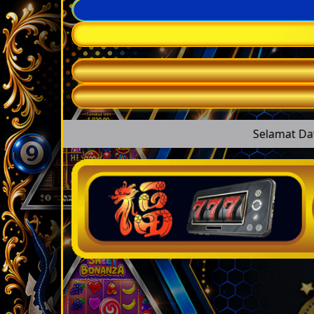
Selamat Datang Kembali Di Situs TEMANJP