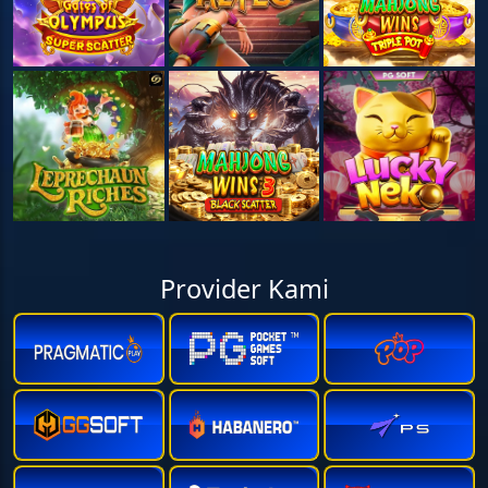
Provider Kami