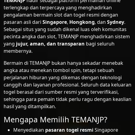
TEMANJP
hadir sebagai platform permainan online
terlengkap dan terpercaya yang menghadirkan
pengalaman bermain slot dan togel resmi dengan
pasaran asli dari
Singapore
,
Hongkong
, dan
Sydney
.
Sebagai situs yang sudah dikenal luas oleh komunitas
pecinta angka dan slot, TEMANJP menghadirkan sistem
yang
jujur, aman, dan transparan
bagi seluruh
membernya.
Bermain di TEMANJP bukan hanya sekadar menebak
angka atau menekan tombol spin, tetapi sebuah
perjalanan hiburan yang dikemas dengan teknologi
canggih dan layanan profesional. Seluruh data keluaran
togel berasal dari sumber resmi yang terverifikasi,
sehingga para pemain tidak perlu ragu dengan keaslian
hasil yang ditampilkan.
Mengapa Memilih TEMANJP?
Menyediakan
pasaran togel resmi
Singapore