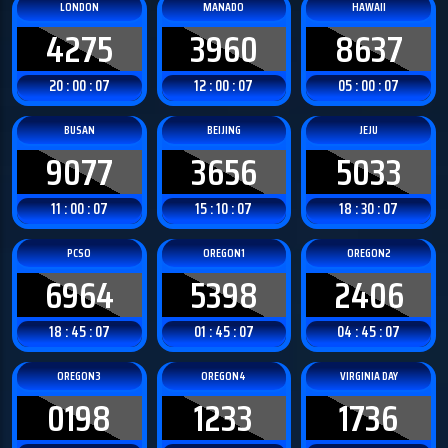
LONDON
MANADO
HAWAII
4275
3960
8637
20 : 00 : 05
12 : 00 : 05
05 : 00 : 05
BUSAN
BEIJING
JEJU
9077
3656
5033
11 : 00 : 05
15 : 10 : 05
18 : 30 : 05
PCSO
OREGON1
OREGON2
6964
5398
2406
18 : 45 : 05
01 : 45 : 05
04 : 45 : 05
OREGON3
OREGON4
VIRGINIA DAY
0198
1233
1736