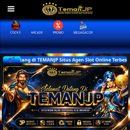
G
COCK F.
ARCADE
PROMO
MEGAGACOR
tang di TEMANJP Situs Agen Slot Online Terbesar dan Te