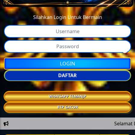
Silahkan Login Untuk Bermain
LOGIN
DAFTAR
WHATSAPP TEMANJP
RTP GACOR
Selamat Datang Kembali Di Si