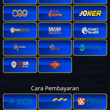
Cara Pembayaran