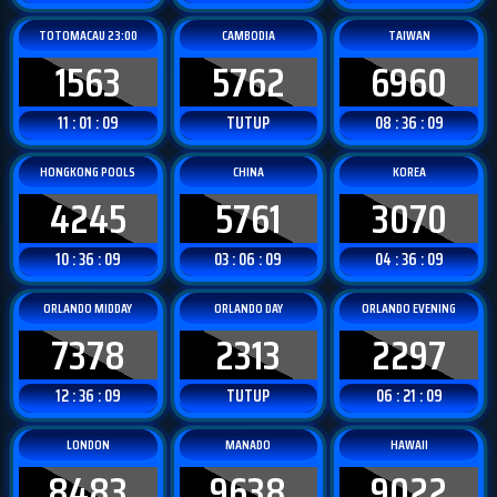
TOTOMACAU 23:00
CAMBODIA
TAIWAN
1563
5762
6960
11 : 01 : 07
TUTUP
08 : 36 : 07
HONGKONG POOLS
CHINA
KOREA
4245
5761
3070
10 : 36 : 07
03 : 06 : 07
04 : 36 : 07
ORLANDO MIDDAY
ORLANDO DAY
ORLANDO EVENING
7378
2313
2297
12 : 36 : 07
TUTUP
06 : 21 : 07
LONDON
MANADO
HAWAII
8483
9638
9022