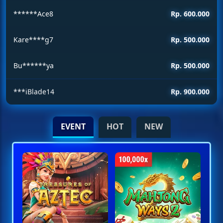
Bu******ya
Rp. 500.000
***iBlade14
Rp. 900.000
He****X8
Rp. 50.000
R*****5
Rp. 850.000
EVENT
HOT
NEW