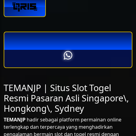
Temui Kami
TEMANJP | Situs Slot Togel
Resmi Pasaran Asli Singapore\,
Hongkong\, Sydney
TEMANJP
hadir sebagai platform permainan online
terlengkap dan terpercaya yang menghadirkan
pengalaman bermain slot dan togel resmi dengan