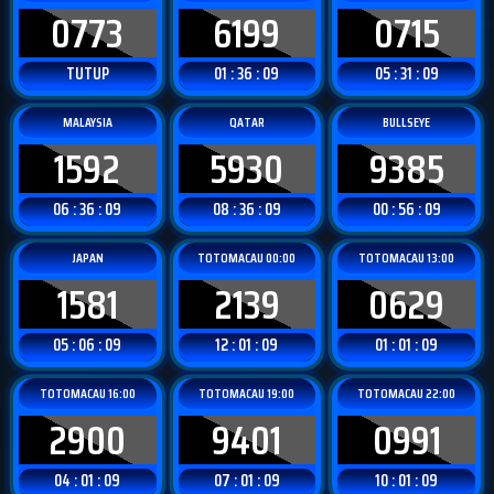
0773
6199
0715
TUTUP
01 : 36 : 07
05 : 31 : 07
MALAYSIA
QATAR
BULLSEYE
1592
5930
9385
06 : 36 : 07
08 : 36 : 07
00 : 56 : 07
JAPAN
TOTOMACAU 00:00
TOTOMACAU 13:00
1581
2139
0629
05 : 06 : 07
12 : 01 : 07
01 : 01 : 07
TOTOMACAU 16:00
TOTOMACAU 19:00
TOTOMACAU 22:00
2900
9401
0991
04 : 01 : 07
07 : 01 : 07
10 : 01 : 07