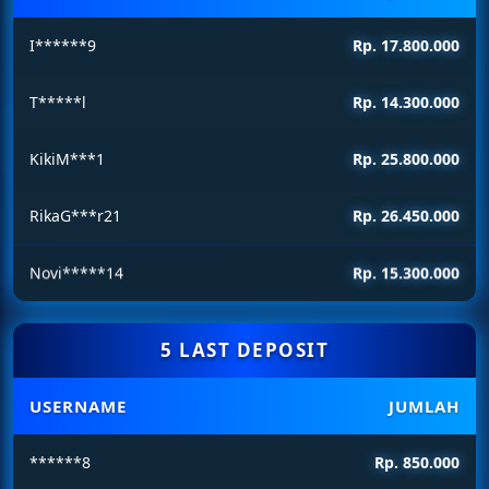
KikiM***1
Rp. 25.800.000
RikaG***r21
Rp. 26.450.000
Novi*****14
Rp. 15.300.000
Cic******0
Rp. 11.050.000
******ce15
Rp. 23.050.000
5 LAST DEPOSIT
USERNAME
JUMLAH
Kare****g7
Rp. 500.000