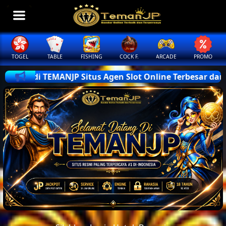
TABLE
FISHING
COCK F.
ARCADE
PROMO
MEGAGACO
EMANJP Situs Agen Slot Online Terbesar dan Terpercaya