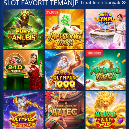
SLOT FAVORIT TEMANJP
Lihat lebih banyak