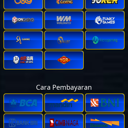
Cara Pembayaran