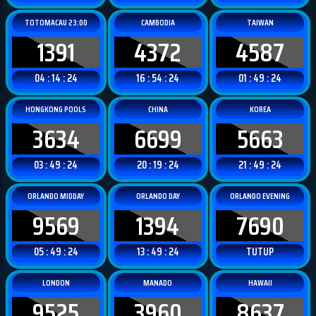
TOTOMACAU 23:00
CAMBODIA
TAIWAN
1391
4372
4587
04 : 14 : 22
16 : 54 : 22
01 : 49 : 22
HONGKONG POOLS
CHINA
KOREA
3634
6699
5663
03 : 49 : 22
20 : 19 : 22
21 : 49 : 22
ORLANDO MIDDAY
ORLANDO DAY
ORLANDO EVENING
9569
1394
7690
05 : 49 : 22
13 : 49 : 22
TUTUP
LONDON
MANADO
HAWAII
9525
3960
8637