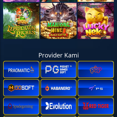
Provider Kami