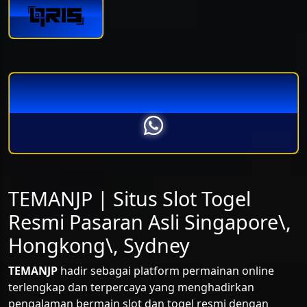
Temui Kami
TEMANJP | Situs Slot Togel
Resmi Pasaran Asli Singapore\,
Hongkong\, Sydney
TEMANJP
hadir sebagai platform permainan online
terlengkap dan terpercaya yang menghadirkan
pengalaman bermain slot dan togel resmi dengan