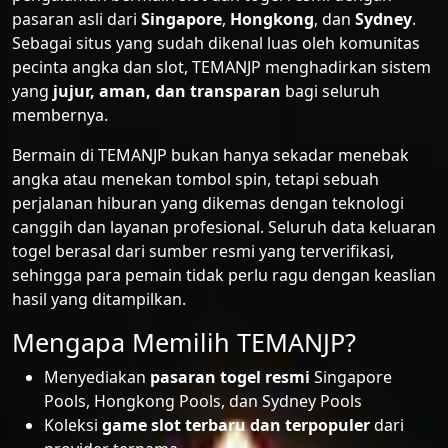
pasaran asli dari
Singapore
,
Hongkong
, dan
Sydney
.
Sebagai situs yang sudah dikenal luas oleh komunitas
pecinta angka dan slot, TEMANJP menghadirkan sistem
yang
jujur, aman, dan transparan
bagi seluruh
membernya.
Bermain di TEMANJP bukan hanya sekadar menebak
angka atau menekan tombol spin, tetapi sebuah
perjalanan hiburan yang dikemas dengan teknologi
canggih dan layanan profesional. Seluruh data keluaran
togel berasal dari sumber resmi yang terverifikasi,
sehingga para pemain tidak perlu ragu dengan keaslian
hasil yang ditampilkan.
Mengapa Memilih TEMANJP?
Menyediakan
pasaran togel resmi
Singapore
Pools, Hongkong Pools, dan Sydney Pools
Koleksi
game slot terbaru dan terpopuler
dari