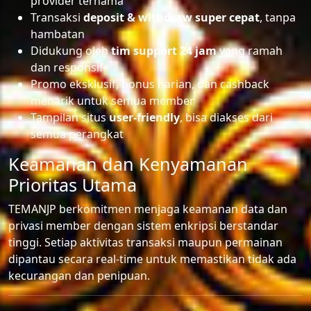
provider ternama
Transaksi
deposit & withdraw super cepat
, tanpa
hambatan
Didukung oleh
tim support 24 jam
yang ramah
dan responsif
Promo eksklusif, bonus harian, dan cashback
menarik untuk semua member
Tampilan situs
user-friendly
, bisa diakses dari
semua perangkat
Keamanan dan Kenyamanan
Prioritas Utama
TEMANJP berkomitmen menjaga keamanan data dan
privasi member dengan sistem enkripsi berstandar
tinggi. Setiap aktivitas transaksi maupun permainan
dipantau secara real-time untuk memastikan tidak ada
kecurangan dan penipuan.