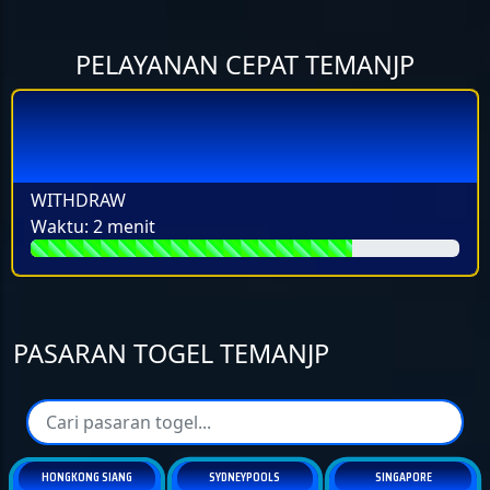
PELAYANAN CEPAT TEMANJP
DEPOSIT
Waktu: 10 Detik
WITHDRAW
Waktu: 2 menit
PASARAN TOGEL TEMANJP
HONGKONG SIANG
SYDNEYPOOLS
SINGAPORE