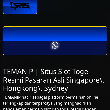
Temui Kami
TEMANJP | Situs Slot Togel
Resmi Pasaran Asli Singapore\,
Hongkong\, Sydney
TEMANJP
hadir sebagai platform permainan online
terlengkap dan terpercaya yang menghadirkan
pengalaman bermain slot dan togel resmi dengan