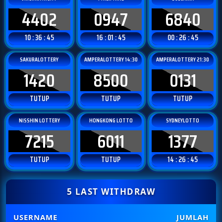
4402
0947
6840
10 : 36 : 43
16 : 01 : 43
00 : 26 : 43
SAKURALOTTERY
AMPERALOTTERY 14:30
AMPERALOTTERY 21:30
1420
8500
0131
TUTUP
TUTUP
TUTUP
NISSHIN LOTTERY
HONGKONG LOTTO
SYDNEYLOTTO
7215
6011
1377
TUTUP
TUTUP
14 : 26 : 43
5 LAST WITHDRAW
USERNAME
JUMLAH