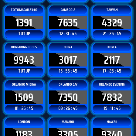
TOTOMACAU 23:00
CAMBODIA
TAIWAN
1391
7635
4329
TUTUP
12 : 31 : 43
21 : 26 : 43
HONGKONG POOLS
CHINA
KOREA
9943
3017
2117
TUTUP
15 : 56 : 43
17 : 26 : 43
ORLANDO MIDDAY
ORLANDO DAY
ORLANDO EVENING
1509
7350
7832
01 : 26 : 43
09 : 26 : 43
19 : 11 : 43
LONDON
MANADO
HAWAII
1183
3305
9340