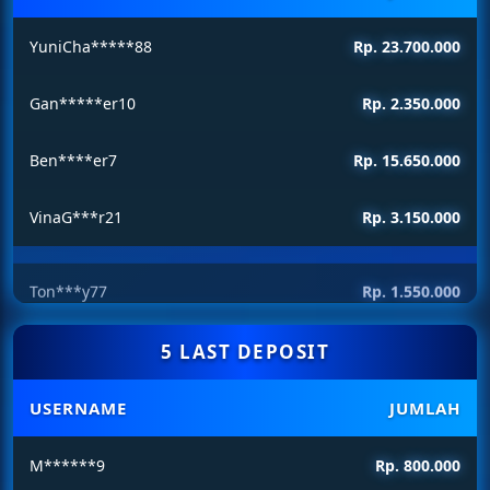
Gan*****er10
Rp. 2.350.000
Ben****er7
Rp. 15.650.000
VinaG***r21
Rp. 3.150.000
Ton***y77
Rp. 1.550.000
*****aCool11
Rp. 8.300.000
5 LAST DEPOSIT
USERNAME
JUMLAH
D******ter4
Rp. 750.000