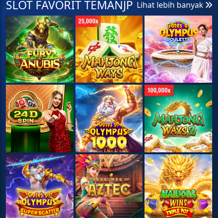
SLOT FAVORIT TEMANJP
Lihat lebih banyak