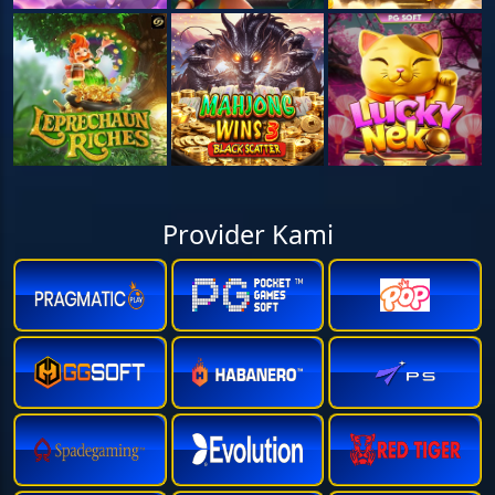
Provider Kami