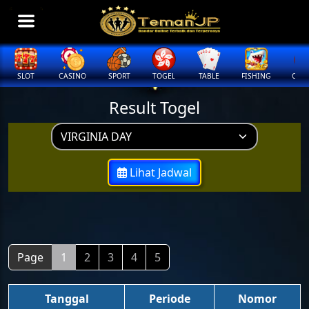
SLOT
CASINO
SPORT
TOGEL
TABLE
FISHING
COCK
Result Togel
Lihat Jadwal
Page
1
2
3
4
5
Tanggal
Periode
Nomor