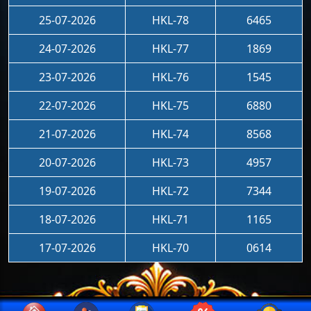
25-07-2026
HKL-78
6465
24-07-2026
HKL-77
1869
23-07-2026
HKL-76
1545
22-07-2026
HKL-75
6880
21-07-2026
HKL-74
8568
20-07-2026
HKL-73
4957
19-07-2026
HKL-72
7344
18-07-2026
HKL-71
1165
17-07-2026
HKL-70
0614