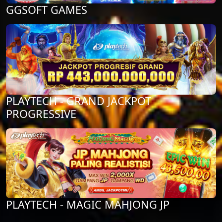
GGSOFT GAMES
PLAYTECH - GRAND JACKPOT
PROGRESSIVE
PLAYTECH - MAGIC MAHJONG JP