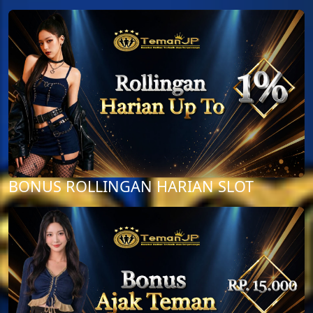
BONUS ROLLINGAN HARIAN SLOT