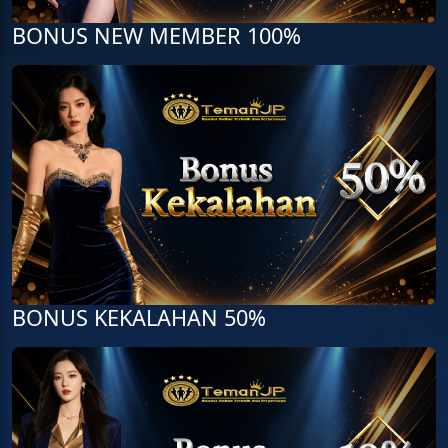
BONUS NEW MEMBER 100%
BONUS KEKALAHAN 50%