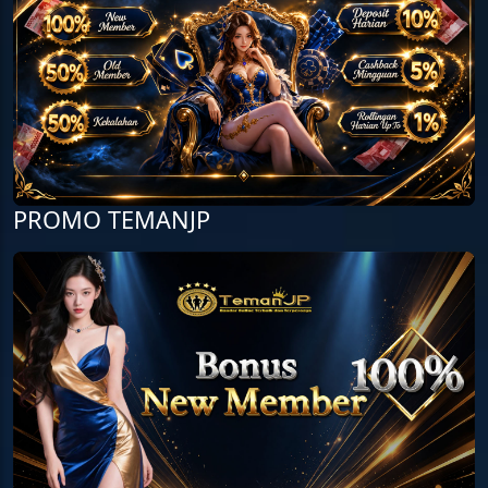
PROMO TEMANJP