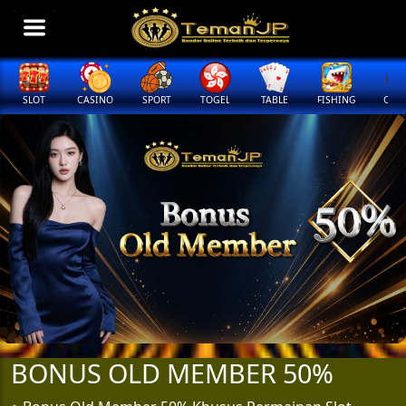
CASINO
SPORT
TOGEL
TABLE
FISHING
COCK F.
ARC
BONUS OLD MEMBER 50%