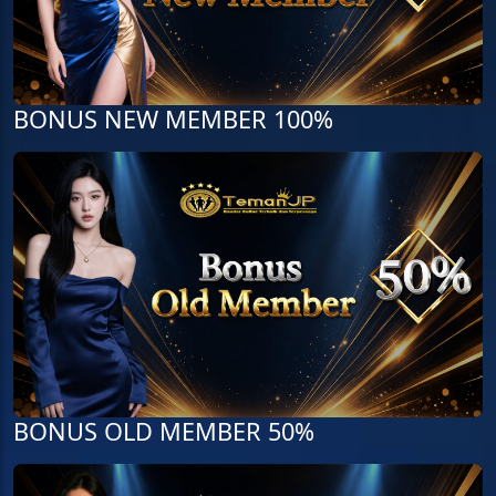
BONUS NEW MEMBER 100%
BONUS OLD MEMBER 50%